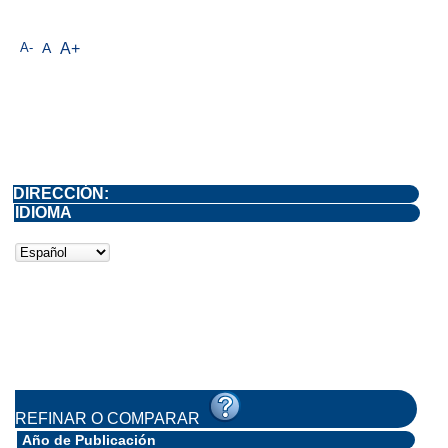
A-
A
A+
DIRECCIÓN:
IDIOMA
REFINAR O COMPARAR
Año de Publicación