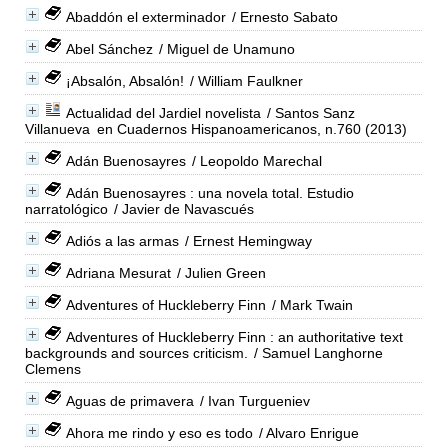
Abaddón el exterminador
/ Ernesto Sabato
Abel Sánchez
/ Miguel de Unamuno
¡Absalón, Absalón!
/ William Faulkner
Actualidad del Jardiel novelista
/ Santos Sanz
Villanueva
en Cuadernos Hispanoamericanos, n.760 (2013)
Adán Buenosayres
/ Leopoldo Marechal
Adán Buenosayres : una novela total. Estudio
narratológico
/ Javier de Navascués
Adiós a las armas
/ Ernest Hemingway
Adriana Mesurat
/ Julien Green
Adventures of Huckleberry Finn
/ Mark Twain
Adventures of Huckleberry Finn : an authoritative text
backgrounds and sources criticism.
/ Samuel Langhorne
Clemens
Aguas de primavera
/ Ivan Turgueniev
Ahora me rindo y eso es todo
/ Alvaro Enrigue