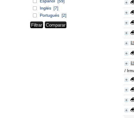
Español
[59]
Inglés
[7]
Portugués
[2]
/ Irm