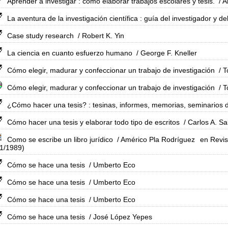
Aprender a investigar : cómo elaborar trabajos escolares y tesis.
/ 
La aventura de la investigación científica : guía del investigador y de
Case study research
/ Robert K. Yin
La ciencia en cuanto esfuerzo humano
/ George F. Kneller
Cómo elegir, madurar y confeccionar un trabajo de investigación
/ 
Cómo elegir, madurar y confeccionar un trabajo de investigación
/ 
¿Cómo hacer una tesis? : tesinas, informes, memorias, seminarios d
Cómo hacer una tesis y elaborar todo tipo de escritos
/ Carlos A. Sa
Como se escribe un libro jurídico
/ Américo Pla Rodríguez
en Revis
01/1989)
Cómo se hace una tesis
/ Umberto Eco
Cómo se hace una tesis
/ Umberto Eco
Cómo se hace una tesis
/ Umberto Eco
Cómo se hace una tesis
/ José López Yepes