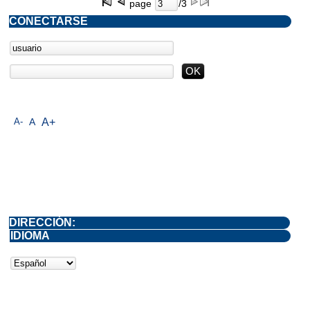
page
/3
CONECTARSE
A-
A
A+
DIRECCIÓN:
IDIOMA