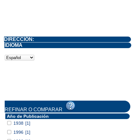
DIRECCIÓN:
IDIOMA
REFINAR O COMPARAR
Año de Publicación
1938
[1]
1996
[1]