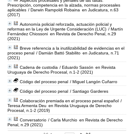
Aspectos procesales y penales de las faltas.
Prescripción, competencia en la alzada, normas procesales
aplicables
/ Darwin Rampoldi Robaina
en Judicatura, n.63
(2017)
Autonomía policial reforzada, actuación policial y
reformas en la Ley de Urgente Consideración (LUC)
/ Martín
Fernández Chiossoni
en Revista de Derecho Penal, n.29
(2021)
Breve referencia a la inutilizabilidad de evidencias en el
proceso penal
/ Damián Battó Stabilito
en Judicatura, n.71
(2021)
Cadena de custodia
/ Eduardo Sassón
en Revista
Uruguaya de Derecho Procesal, n.1-2 (2021)
Código del proceso penal
/ Miguel Langón Cuñarro
Código del proceso penal
/ Santiago Garderes
Colaboración premiada en el proceso penal español
/
Teresa Armenta Deu
en Revista Uruguaya de Derecho
Procesal, n.1-2 (2019)
Conversatorio
/ Carla Murchio
en Revista de Derecho
Penal, n.29 (2021)