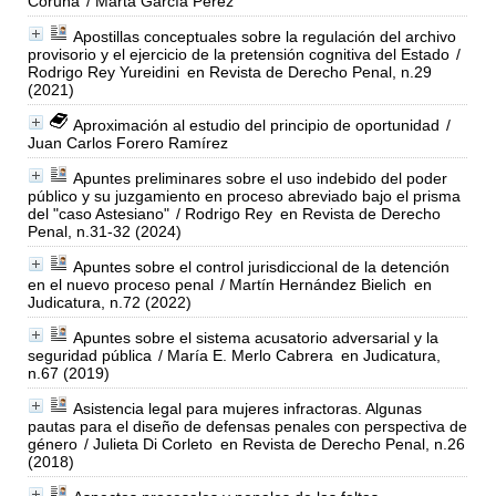
Coruña
/ Marta García Pérez
Apostillas conceptuales sobre la regulación del archivo
provisorio y el ejercicio de la pretensión cognitiva del Estado
/
Rodrigo Rey Yureidini
en Revista de Derecho Penal, n.29
(2021)
Aproximación al estudio del principio de oportunidad
/
Juan Carlos Forero Ramírez
Apuntes preliminares sobre el uso indebido del poder
público y su juzgamiento en proceso abreviado bajo el prisma
del "caso Astesiano"
/ Rodrigo Rey
en Revista de Derecho
Penal, n.31-32 (2024)
Apuntes sobre el control jurisdiccional de la detención
en el nuevo proceso penal
/ Martín Hernández Bielich
en
Judicatura, n.72 (2022)
Apuntes sobre el sistema acusatorio adversarial y la
seguridad pública
/ María E. Merlo Cabrera
en Judicatura,
n.67 (2019)
Asistencia legal para mujeres infractoras. Algunas
pautas para el diseño de defensas penales con perspectiva de
género
/ Julieta Di Corleto
en Revista de Derecho Penal, n.26
(2018)