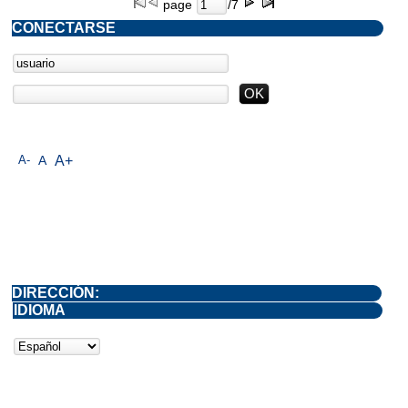
page
/7
CONECTARSE
A-
A
A+
DIRECCIÓN:
IDIOMA