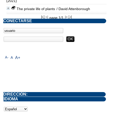
(2021)
The private life of plants
/ David Attenborough
page 1/1
CONECTARSE
A-
A
A+
DIRECCIÓN:
IDIOMA