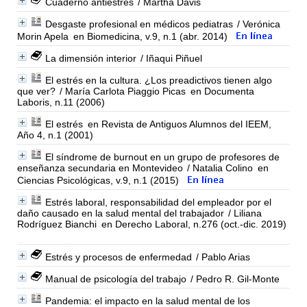
Cuaderno antiestrés
/ Martha Davis
Desgaste profesional en médicos pediatras
/ Verónica
Morin Apela
en Biomedicina, v.9, n.1 (abr. 2014)
La dimensión interior
/ Iñaqui Piñuel
El estrés en la cultura. ¿Los preadictivos tienen algo
que ver?
/ María Carlota Piaggio Picas
en Documenta
Laboris, n.11 (2006)
El estrés
en Revista de Antiguos Alumnos del IEEM,
Año 4, n.1 (2001)
El síndrome de burnout en un grupo de profesores de
enseñanza secundaria en Montevideo
/ Natalia Colino
en
Ciencias Psicológicas, v.9, n.1 (2015)
Estrés laboral, responsabilidad del empleador por el
daño causado en la salud mental del trabajador
/ Liliana
Rodríguez Bianchi
en Derecho Laboral, n.276 (oct.-dic. 2019)
Estrés y procesos de enfermedad
/ Pablo Arias
Manual de psicología del trabajo
/ Pedro R. Gil-Monte
Pandemia: el impacto en la salud mental de los