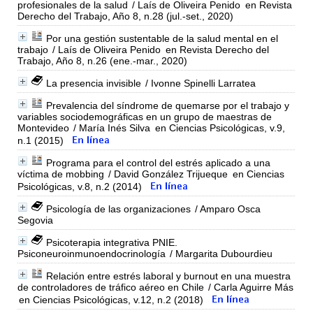
profesionales de la salud
/ Laís de Oliveira Penido
en Revista
Derecho del Trabajo, Año 8, n.28 (jul.-set., 2020)
Por una gestión sustentable de la salud mental en el
trabajo
/ Laís de Oliveira Penido
en Revista Derecho del
Trabajo, Año 8, n.26 (ene.-mar., 2020)
La presencia invisible
/ Ivonne Spinelli Larratea
Prevalencia del síndrome de quemarse por el trabajo y
variables sociodemográficas en un grupo de maestras de
Montevideo
/ María Inés Silva
en Ciencias Psicológicas, v.9,
n.1 (2015)
Programa para el control del estrés aplicado a una
víctima de mobbing
/ David González Trijueque
en Ciencias
Psicológicas, v.8, n.2 (2014)
Psicología de las organizaciones
/ Amparo Osca
Segovia
Psicoterapia integrativa PNIE.
Psiconeuroinmunoendocrinología
/ Margarita Dubourdieu
Relación entre estrés laboral y burnout en una muestra
de controladores de tráfico aéreo en Chile
/ Carla Aguirre Más
en Ciencias Psicológicas, v.12, n.2 (2018)