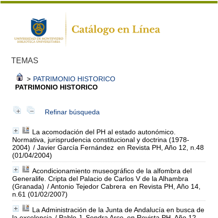
TEMAS
>
PATRIMONIO HISTORICO
PATRIMONIO HISTORICO
Refinar búsqueda
La acomodación del PH al estado autonómico.
Normativa, jurisprudencia constitucional y doctrina (1978-
2004)
/ Javier García Fernández
en Revista PH, Año 12, n.48
(01/04/2004)
Acondicionamiento museográfico de la alfombra del
Generalife. Cripta del Palacio de Carlos V de la Alhambra
(Granada)
/ Antonio Tejedor Cabrera
en Revista PH, Año 14,
n.61 (01/02/2007)
La Administración de la Junta de Andalucía en busca de
la excelencia
/ Pablo J. Sendra Arce
en Revista PH, Año 12,