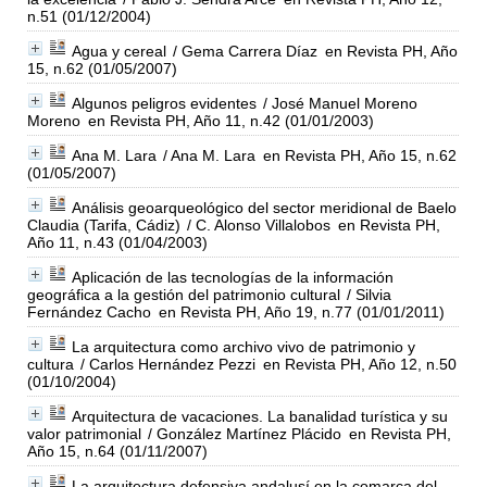
n.51 (01/12/2004)
Agua y cereal
/ Gema Carrera Díaz
en Revista PH, Año
15, n.62 (01/05/2007)
Algunos peligros evidentes
/ José Manuel Moreno
Moreno
en Revista PH, Año 11, n.42 (01/01/2003)
Ana M. Lara
/ Ana M. Lara
en Revista PH, Año 15, n.62
(01/05/2007)
Análisis geoarqueológico del sector meridional de Baelo
Claudia (Tarifa, Cádiz)
/ C. Alonso Villalobos
en Revista PH,
Año 11, n.43 (01/04/2003)
Aplicación de las tecnologías de la información
geográfica a la gestión del patrimonio cultural
/ Silvia
Fernández Cacho
en Revista PH, Año 19, n.77 (01/01/2011)
La arquitectura como archivo vivo de patrimonio y
cultura
/ Carlos Hernández Pezzi
en Revista PH, Año 12, n.50
(01/10/2004)
Arquitectura de vacaciones. La banalidad turística y su
valor patrimonial
/ González Martínez Plácido
en Revista PH,
Año 15, n.64 (01/11/2007)
La arquitectura defensiva andalusí en la comarca del