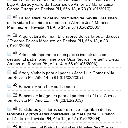
bajo Andarax y valle de Tabernas de Almería
/ María Luisa
García Ortega
en Revista PH, Año 18, n.73 (01/01/2010)
La arquitectura del ayuntamiento de Sevilla. Resumen
de la vida e historia de un edificio
/ Alfredo José Morales
Martínez
en Revista PH, Año 14, n.57 (01/02/2006)
Arquitectura del mar. El universo de los faros andaluces
/ Teodoro Falcón Márquez
en Revista PH, Año 13, n.53
(01/04/2005)
Arte contemporáneo en espacios industriales en
desuso. El patrimonio minero de Ojos Negros (Teruel)
/ Diego
Arribas
en Revista PH, Año 14, n.58 (01/05/2006)
Arte y símbolo para el poder
/ José Luis Gómez Villa
en Revista PH, Año 14, n.61 (01/02/2007)
Baeza
/ María F. Moral Jimeno
Bancos de imágenes para el patrimonio
/ Lola Cuenca
en Revista PH, Año 11, n.46 (01/12/2003)
Bastidores y pinturas sobre lienzo. Equilibrio de las
tensiones y propuestas operativas (primera parte)
/ Franco
del Zotto
en Revista PH, Año 12, n.47 (01/02/2004)
Biblioteca del Poder Legislativo
/ Mónica Paz Torres