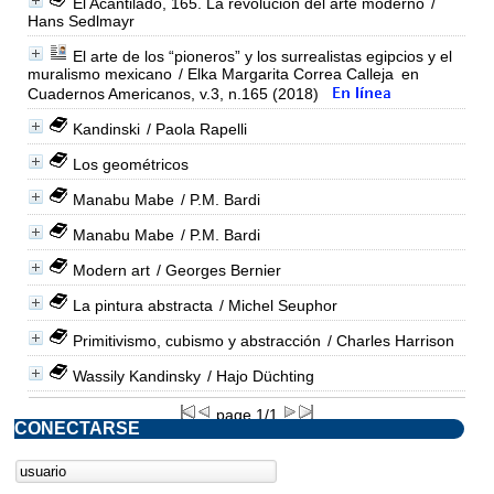
El Acantilado, 165. La revolución del arte moderno
/
Hans Sedlmayr
El arte de los “pioneros” y los surrealistas egipcios y el
muralismo mexicano
/ Elka Margarita Correa Calleja
en
Cuadernos Americanos, v.3, n.165 (2018)
Kandinski
/ Paola Rapelli
Los geométricos
Manabu Mabe
/ P.M. Bardi
Manabu Mabe
/ P.M. Bardi
Modern art
/ Georges Bernier
La pintura abstracta
/ Michel Seuphor
Primitivismo, cubismo y abstracción
/ Charles Harrison
Wassily Kandinsky
/ Hajo Düchting
page 1/1
CONECTARSE