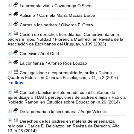
La armonía vital
/ Covadonga O'Shea
Autismo
/ Carmela María Macías Barbé
Cartas a los padres
/ Oliveros F. Otero
Cesión de derechos hereditarios. Compraventa entre
padres e hijos. Nulidad
/ Florencia Manfredi
en Revista de la
Asociación de Escribanos del Uruguay, v.109 (2023)
Con-vivir
/ Ariel Gold
La confianza
/ Alfonso Ríos Louzao
Conjugalidade e coparentalidade tardia
/ Daiana
Quadros Fidelis
en Ciencias Psicológicas, v.11, n.2 (2017)
Contexto familiar del alumnado con dificultades de
aprendizaje o TDAH, percepciones de padres e hijos
/ Patricia
Robledo Ramón
en Estudios sobre Educación, n.26 (2014)
De la primaria a la secundaria
/ Angie Wilcock
Derechos de los padres en materia de enseñanza
religiosa
/ Carlos E. Delpiazzo
en Revista de Derecho, Año
13, n.25 (2014)