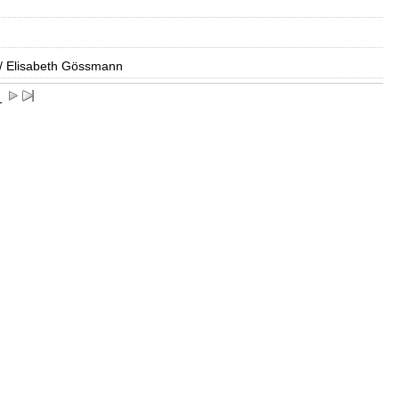
/ Elisabeth Gössmann
1