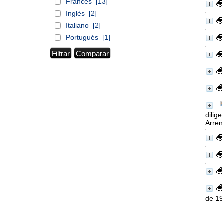
Francés
[13]
Inglés
[2]
Italiano
[2]
Portugués
[1]
dilig
Arre
de 19