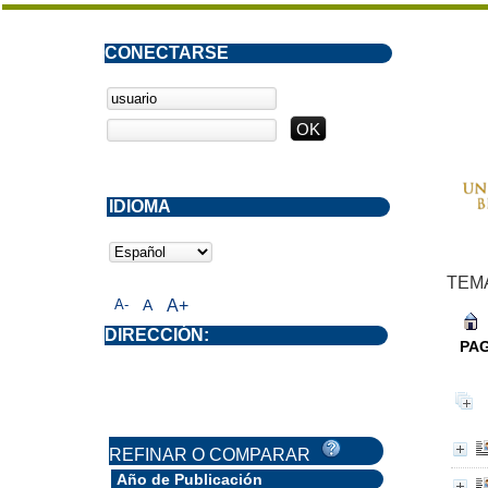
CONECTARSE
IDIOMA
TEM
A-
A
A+
DIRECCIÓN:
PA
REFINAR O COMPARAR
Año de Publicación