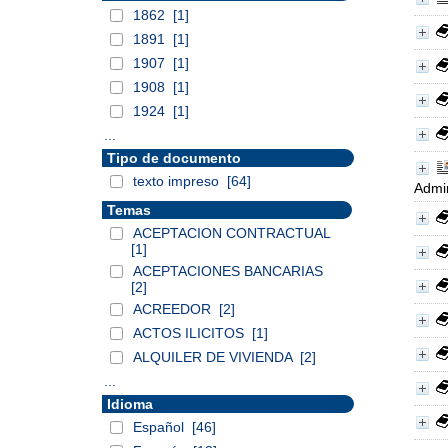
1862
[1]
1891
[1]
1907
[1]
1908
[1]
1924
[1]
...
Tipo de documento
texto impreso
[64]
Admin
Temas
ACEPTACION CONTRACTUAL
[1]
ACEPTACIONES BANCARIAS
[2]
ACREEDOR
[2]
ACTOS ILICITOS
[1]
ALQUILER DE VIVIENDA
[2]
...
Idioma
Español
[46]