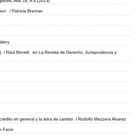
ocios, Año 16, n.4 (2013)
ion.
/ Patricia Brenner
alery
)
/ Raúl Moretti
en La Revista de Derecho, Jurisprudencia y
rédito en general y la letra de cambio
/ Rodolfo Mezzera Alvarez
o Facio