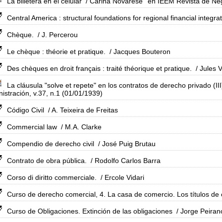
La billetera en el celular
/ Carina Novarese
en IEEM Revista de Neg
Central America : structural foundations for regional financial integrat
Chèque.
/ J. Percerou
Le chèque : théorie et pratique.
/ Jacques Bouteron
Des chèques en droit français : traité théorique et pratique.
/ Jules V
La cláusula "solve et repete" en los contratos de derecho privado (III
istración, v.37, n.1 (01/01/1939)
Código Civil
/ A. Teixeira de Freitas
Commercial law
/ M.A. Clarke
Compendio de derecho civil
/ José Puig Brutau
Contrato de obra pública.
/ Rodolfo Carlos Barra
Corso di diritto commerciale.
/ Ercole Vidari
Curso de derecho comercial, 4. La casa de comercio. Los títulos de c
Curso de Obligaciones. Extinción de las obligaciones
/ Jorge Peiran