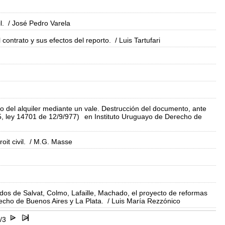
l.
/ José Pedro Varela
l contrato y sus efectos del reporto.
/ Luis Tartufari
o del alquiler mediante un vale. Destrucción del documento, ante
25, ley 14701 de 12/9/977)
en Instituto Uruguayo de Derecho de
it civil.
/ M.G. Masse
tados de Salvat, Colmo, Lafaille, Machado, el proyecto de reformas
echo de Buenos Aires y La Plata.
/ Luis María Rezzónico
/3