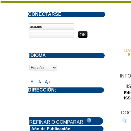
CONECTARSE
IDIOMA
INF
A-
A
A+
HI
DIRECCIÓN:
Edit
ISS
DOC
REFINAR O COMPARAR
Año de Publicación