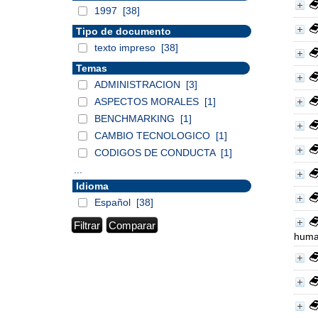
1997
[38]
Tipo de documento
texto impreso
[38]
Temas
ADMINISTRACION
[3]
ASPECTOS MORALES
[1]
BENCHMARKING
[1]
CAMBIO TECNOLOGICO
[1]
CODIGOS DE CONDUCTA
[1]
...
Idioma
Español
[38]
huma