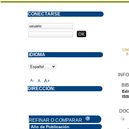
CONECTARSE
IDIOMA
INF
A-
A
A+
BI
DIRECCIÓN:
Edit
ISS
DOC
REFINAR O COMPARAR
Año de Publicación