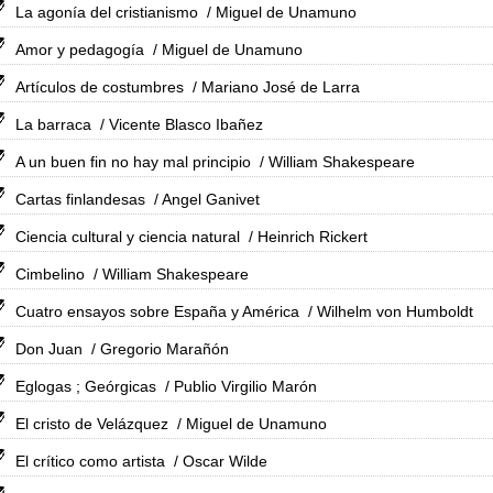
La agonía del cristianismo
/ Miguel de Unamuno
Amor y pedagogía
/ Miguel de Unamuno
Artículos de costumbres
/ Mariano José de Larra
La barraca
/ Vicente Blasco Ibañez
A un buen fin no hay mal principio
/ William Shakespeare
Cartas finlandesas
/ Angel Ganivet
Ciencia cultural y ciencia natural
/ Heinrich Rickert
Cimbelino
/ William Shakespeare
Cuatro ensayos sobre España y América
/ Wilhelm von Humboldt
Don Juan
/ Gregorio Marañón
Eglogas ; Geórgicas
/ Publio Virgilio Marón
El cristo de Velázquez
/ Miguel de Unamuno
El crítico como artista
/ Oscar Wilde