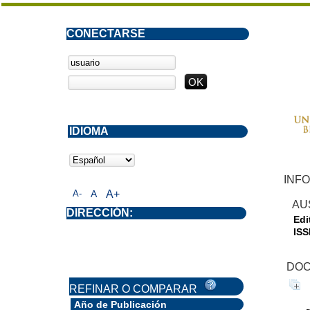
CONECTARSE
IDIOMA
INF
A-
A
A+
AU
DIRECCIÓN:
Edit
ISS
DOC
REFINAR O COMPARAR
Año de Publicación