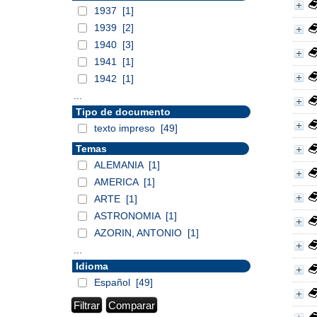
1937
[1]
1939
[2]
1940
[3]
1941
[1]
1942
[1]
...
Tipo de documento
texto impreso
[49]
Temas
ALEMANIA
[1]
AMERICA
[1]
ARTE
[1]
ASTRONOMIA
[1]
AZORIN, ANTONIO
[1]
...
Idioma
Español
[49]