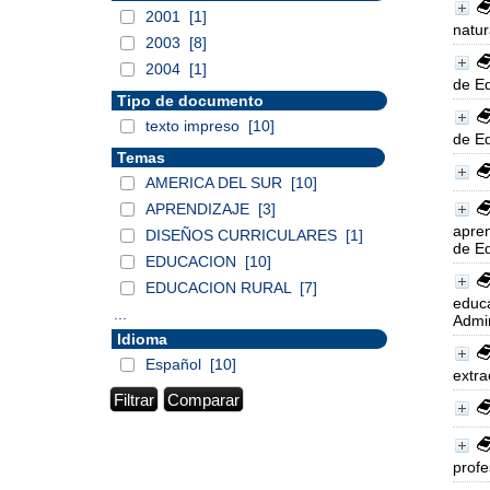
2001
[1]
natur
2003
[8]
2004
[1]
de Ed
Tipo de documento
texto impreso
[10]
de Ed
Temas
AMERICA DEL SUR
[10]
APRENDIZAJE
[3]
apren
DISEÑOS CURRICULARES
[1]
de Ed
EDUCACION
[10]
EDUCACION RURAL
[7]
educa
...
Admin
Idioma
Español
[10]
extra
profe