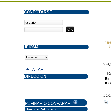
CONECTARSE
IDIOMA
INF
A-
A
A+
TR
DIRECCIÓN:
Edit
ISS
DOC
REFINAR O COMPARAR
Año de Publicación