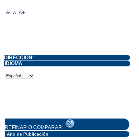
A-
A
A+
DIRECCIÓN:
IDIOMA
REFINAR O COMPARAR
Año de Publicación