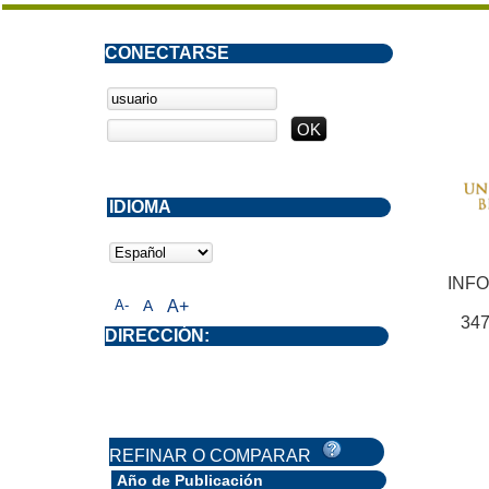
CONECTARSE
IDIOMA
INF
A-
A
A+
347
DIRECCIÓN:
REFINAR O COMPARAR
Año de Publicación