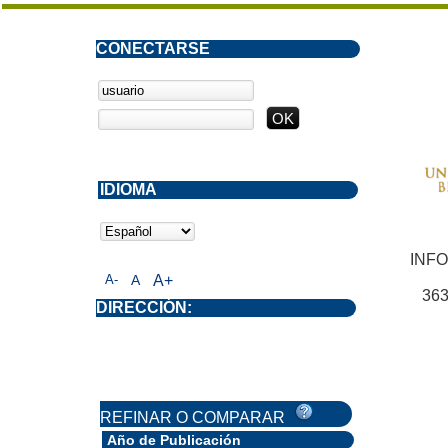
CONECTARSE
IDIOMA
INF
A-
A
A+
363
DIRECCIÓN:
REFINAR O COMPARAR
Año de Publicación