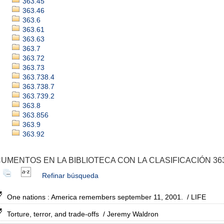
363.45
363.46
363.6
363.61
363.63
363.7
363.72
363.73
363.738.4
363.738.7
363.739.2
363.8
363.856
363.9
363.92
UMENTOS EN LA BIBLIOTECA CON LA CLASIFICACIÓN 363
Refinar búsqueda
One nations : America remembers september 11, 2001.
/ LIFE
Torture, terror, and trade-offs
/ Jeremy Waldron