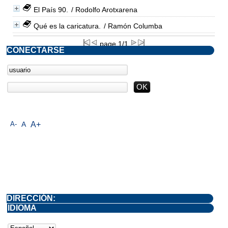
El País 90.
/ Rodolfo Arotxarena
Qué es la caricatura.
/ Ramón Columba
page 1/1
CONECTARSE
A-
A
A+
DIRECCIÓN:
IDIOMA