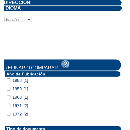
DIRECCIÓN:
IDIOMA
REFINAR O COMPARAR
Año de Publicación
1958
[1]
1959
[1]
1968
[1]
1971
[2]
1972
[2]
...
Tipo de documento