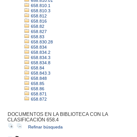
658.810.01
658.810.1
658.810.3
658.812
658.816
658.82
658.827
658.83
658.830.28
658.834
658.834.2
658.834.3
658.834.8
658.84
658.843.3
658.848
658.85
658.86
658.871
658.872
DOCUMENTOS EN LA BIBLIOTECA CON LA
CLASIFICACIÓN 658.4
Refinar búsqueda