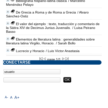
Bibliografía hispano-latina clásica
/ Marcelino
Menéndez Pelayo
De Grecia a Roma y de Roma a Grecia
/ Alvaro
Sánchez-Ostiz
El valor del ejemplo : texto, traducción y comentario de
la Sátira XIV de Decimus Junius Juvenalis.
/ Luisa Peirano
Basso
Elementos de literatura latina : generalidades sobre
literatura latina Virgilio, Horacio.
/ Sarah Bollo
Lucrecio y Horacio
/ Luis Víctor Anastasia
page 1/1
CONECTARSE
A-
A
A+