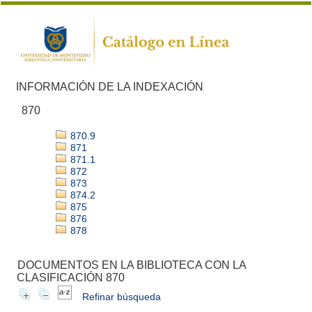
INFORMACIÓN DE LA INDEXACIÓN
870
870.9
871
871.1
872
873
874.2
875
876
878
DOCUMENTOS EN LA BIBLIOTECA CON LA
CLASIFICACIÓN 870
Refinar búsqueda