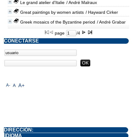
Le grand atelier d'Italie
/ André Malraux
Great paintings by women artists
/ Hayward Cirker
Greek mosaics of the Byzantine period
/ André Grabar
page
/4
CONECTARSE
A-
A
A+
DIRECCIÓN:
IDIOMA