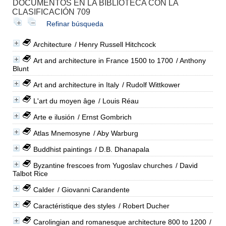
DOCUMENTOS EN LA BIBLIOTECA CON LA
CLASIFICACIÓN 709
Refinar búsqueda
Architecture
/ Henry Russell Hitchcock
Art and architecture in France 1500 to 1700
/ Anthony
Blunt
Art and architecture in Italy
/ Rudolf Wittkower
L'art du moyen âge
/ Louis Réau
Arte e ilusión
/ Ernst Gombrich
Atlas Mnemosyne
/ Aby Warburg
Buddhist paintings
/ D.B. Dhanapala
Byzantine frescoes from Yugoslav churches
/ David
Talbot Rice
Calder
/ Giovanni Carandente
Caractéristique des styles
/ Robert Ducher
Carolingian and romanesque architecture 800 to 1200
/