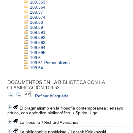
109.563
109.564
109.57
109.574
109.58
109.59
109.591
109.592
109.593
109.594
109.595
109.6
109.61 Personalismo
109.64
DOCUMENTOS EN LA BIBLIOTECA CON LA
CLASIFICACIÓN 109.53
Refinar búsqueda
El pragmatismo en la filosofía contemporánea : ensayo
crítico, con apéndice bibliográfico.
/ Spirito, Ugo
La filosofía
/ Richard Avenarius
La philosophie positiviste
/ Leszek Kolakowski