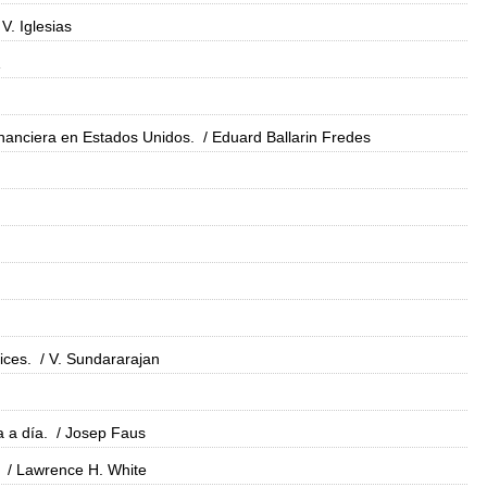
V. Iglesias
financiera en Estados Unidos.
/ Eduard Ballarin Fredes
ices.
/ V. Sundararajan
a a día.
/ Josep Faus
/ Lawrence H. White