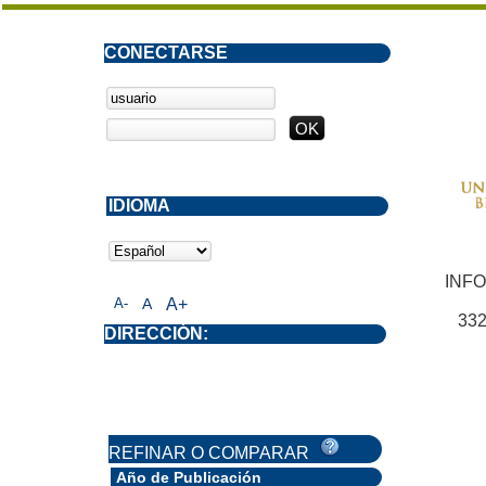
CONECTARSE
IDIOMA
INF
A-
A
A+
332
DIRECCIÓN:
REFINAR O COMPARAR
Año de Publicación