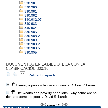
330.98
330.980
330.981
330.982
330.982.07
330.983
330.984
330.985
330.988.2
330.989
330.989.2
330.989.5
330.995
DOCUMENTOS EN LA BIBLIOTECA CON LA
CLASIFICACIÓN 330.16
Refinar búsqueda
Dinero, riqueza y teoría económica.
/ Boris P. Pesek
The wealth and poverty of nations : why some are so
rich and some so poor.
/ David S. Landes
page 1/1