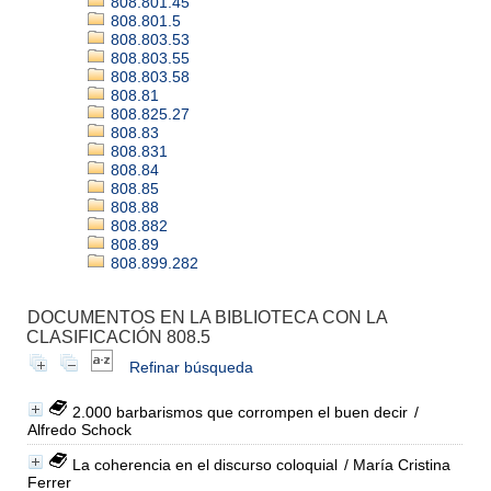
808.801.45
808.801.5
808.803.53
808.803.55
808.803.58
808.81
808.825.27
808.83
808.831
808.84
808.85
808.88
808.882
808.89
808.899.282
DOCUMENTOS EN LA BIBLIOTECA CON LA
CLASIFICACIÓN 808.5
Refinar búsqueda
2.000 barbarismos que corrompen el buen decir
/
Alfredo Schock
La coherencia en el discurso coloquial
/ María Cristina
Ferrer