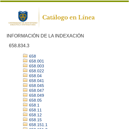
INFORMACIÓN DE LA INDEXACIÓN
658.834.3
658
658.001
658.003
658.022
658.04
658.041
658.045
658.047
658.049
658.05
658.1
658.11
658.12
658.15
658.151.1