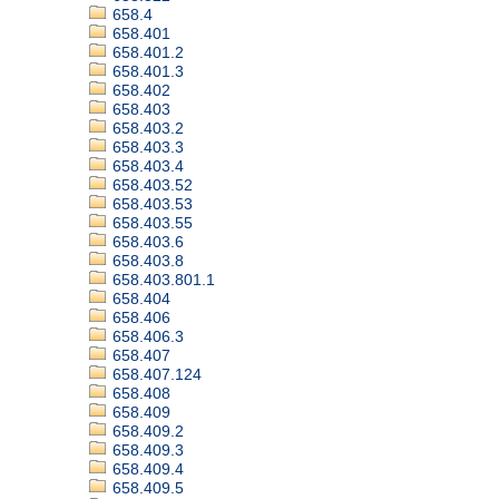
658.4
658.401
658.401.2
658.401.3
658.402
658.403
658.403.2
658.403.3
658.403.4
658.403.52
658.403.53
658.403.55
658.403.6
658.403.8
658.403.801.1
658.404
658.406
658.406.3
658.407
658.407.124
658.408
658.409
658.409.2
658.409.3
658.409.4
658.409.5