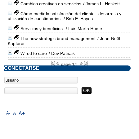
Cambios creativos en servicios
/ James L. Heskett
Cómo medir la satisfacción del cliente : desarrollo y
utilización de cuestionarios.
/ Bob E. Hayes
Servicios y beneficios.
/ Luis María Huete
The new strategic brand management
/ Jean-Noêl
Kapferer
Wired to care
/ Dev Patnaik
page 1/1
CONECTARSE
A-
A
A+