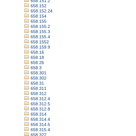
658.151.2
658.152
658.152.24
658.154
658.155
658.155.2
658.155.3
658.155.4
658.1552
658.159.9
658.16
658.18
658.26
658.3
658.301
658.302
658.31
658.311
658.312
658.312.4
658.312.5
658.312.8
658.314
658.314.4
658.314.5
658.315.4
658.322