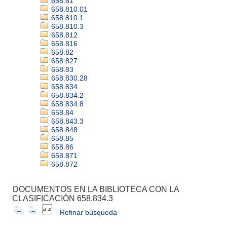
658.81
658.810.01
658.810.1
658.810.3
658.812
658.816
658.82
658.827
658.83
658.830.28
658.834
658.834.2
658.834.8
658.84
658.843.3
658.848
658.85
658.86
658.871
658.872
DOCUMENTOS EN LA BIBLIOTECA CON LA
CLASIFICACIÓN 658.834.3
Refinar búsqueda