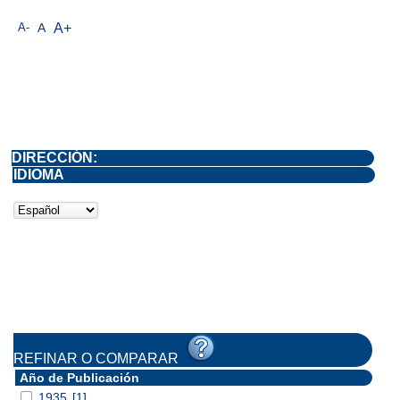
A-
A
A+
DIRECCIÓN:
IDIOMA
REFINAR O COMPARAR
Año de Publicación
1935
[1]