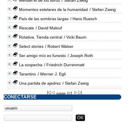
Mendel el de los libros
/ Stefan Zweig
Momentos estelares de la humanidad
/ Stefan Zweig
País de las sombras largas
/ Hans Ruesch
Rescate
/ David Malouf
Rotativa. Tienda central
/ Vicki Baum
Select stories
/ Robert Walser
Ser amigo mío es funesto
/ Joseph Roth
La sospecha
/ Friedrich Durrenmatt
Tarantino
/ Werner J. Egli
Una partida de ajedrez
/ Stefan Zweig
page 1/1
CONECTARSE