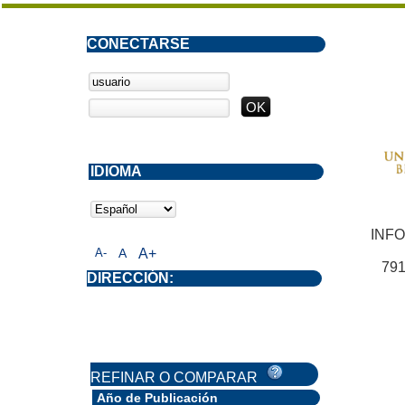
CONECTARSE
IDIOMA
INF
A-
A
A+
791
DIRECCIÓN:
REFINAR O COMPARAR
Año de Publicación