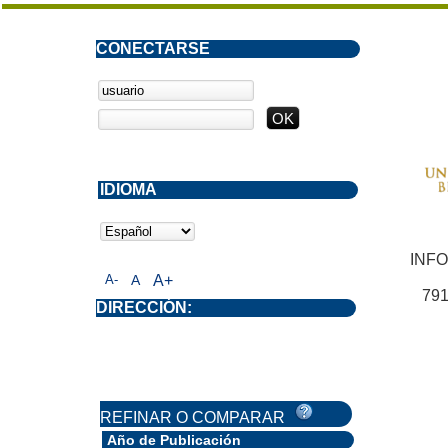
CONECTARSE
IDIOMA
INF
A-
A
A+
791
DIRECCIÓN:
REFINAR O COMPARAR
Año de Publicación