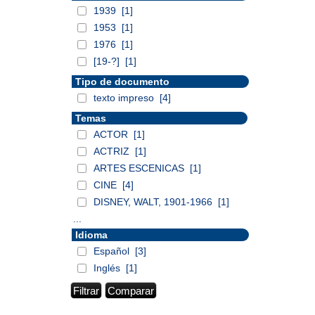
1939
[1]
1953
[1]
1976
[1]
[19-?]
[1]
Tipo de documento
texto impreso
[4]
Temas
ACTOR
[1]
ACTRIZ
[1]
ARTES ESCENICAS
[1]
CINE
[4]
DISNEY, WALT, 1901-1966
[1]
...
Idioma
Español
[3]
Inglés
[1]