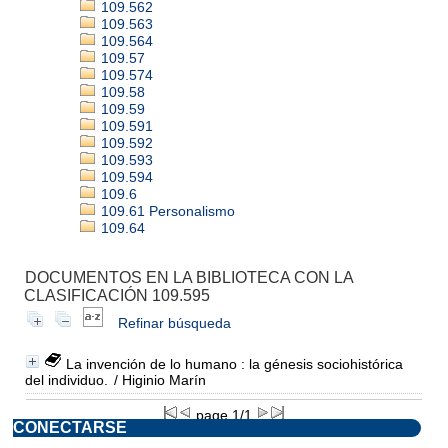
109.562
109.563
109.564
109.57
109.574
109.58
109.59
109.591
109.592
109.593
109.594
109.6
109.61 Personalismo
109.64
DOCUMENTOS EN LA BIBLIOTECA CON LA
CLASIFICACIÓN 109.595
Refinar búsqueda
La invención de lo humano : la génesis sociohistórica
del individuo.
/ Higinio Marín
page 1/1
CONECTARSE