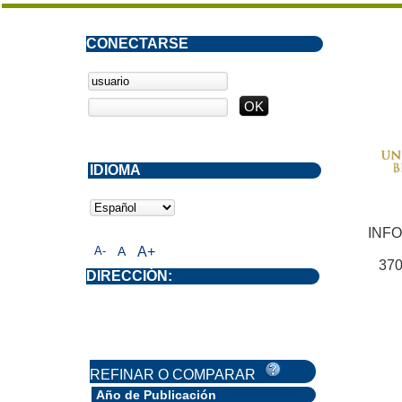
CONECTARSE
IDIOMA
INF
A-
A
A+
370
DIRECCIÓN:
REFINAR O COMPARAR
Año de Publicación