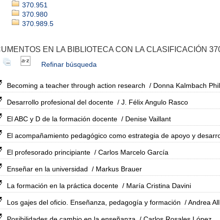
370.951
370.980
370.989.5
UMENTOS EN LA BIBLIOTECA CON LA CLASIFICACIÓN 370
Refinar búsqueda
Becoming a teacher through action research
/ Donna Kalmbach Phil
Desarrollo profesional del docente
/ J. Félix Angulo Rasco
El ABC y D de la formación docente
/ Denise Vaillant
El acompañamiento pedagógico como estrategia de apoyo y desarrol
El profesorado principiante
/ Carlos Marcelo García
Enseñar en la universidad
/ Markus Brauer
La formación en la práctica docente
/ María Cristina Davini
Los gajes del oficio. Enseñanza, pedagogía y formación
/ Andrea Al
Posibilidades de cambio en la enseñanza
/ Carlos Rosales López