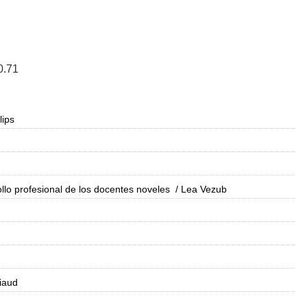
.71
lips
lo profesional de los docentes noveles
/ Lea Vezub
liaud