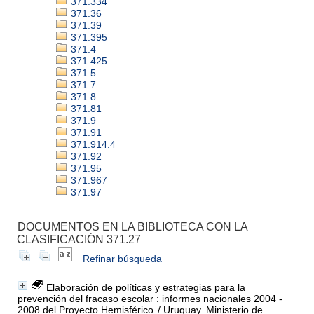
371.334
371.36
371.39
371.395
371.4
371.425
371.5
371.7
371.8
371.81
371.9
371.91
371.914.4
371.92
371.95
371.967
371.97
DOCUMENTOS EN LA BIBLIOTECA CON LA
CLASIFICACIÓN 371.27
Refinar búsqueda
Elaboración de políticas y estrategias para la
prevención del fracaso escolar : informes nacionales 2004 -
2008 del Proyecto Hemisférico
/ Uruguay. Ministerio de