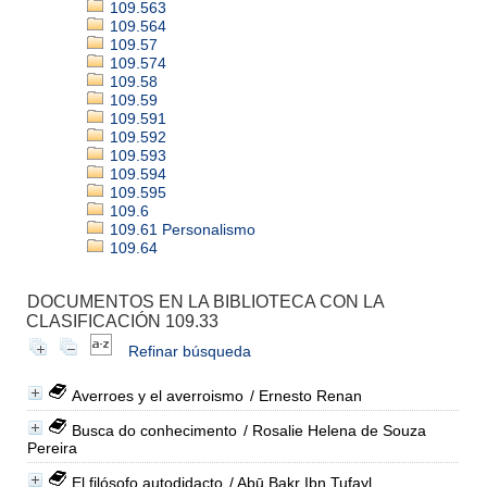
109.563
109.564
109.57
109.574
109.58
109.59
109.591
109.592
109.593
109.594
109.595
109.6
109.61 Personalismo
109.64
DOCUMENTOS EN LA BIBLIOTECA CON LA
CLASIFICACIÓN 109.33
Refinar búsqueda
Averroes y el averroismo
/ Ernesto Renan
Busca do conhecimento
/ Rosalie Helena de Souza
Pereira
El filósofo autodidacto
/ Abū Bakr Ibn Tufayl