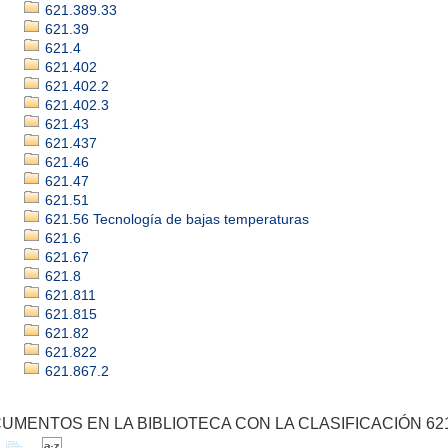
621.389.33
621.39
621.4
621.402
621.402.2
621.402.3
621.43
621.437
621.46
621.47
621.51
621.56 Tecnología de bajas temperaturas
621.6
621.67
621.8
621.811
621.815
621.82
621.822
621.867.2
UMENTOS EN LA BIBLIOTECA CON LA CLASIFICACIÓN 621