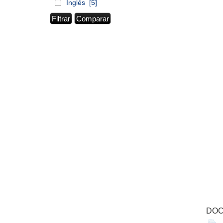
Inglés
[5]
DOC