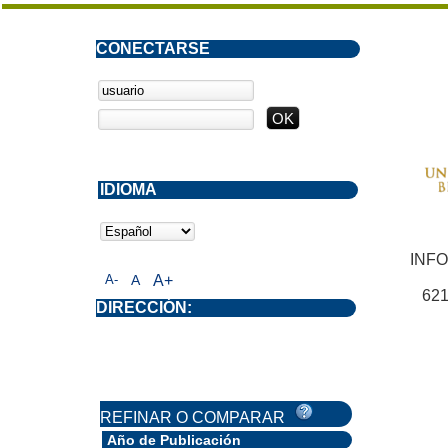
CONECTARSE
IDIOMA
INF
A-
A
A+
621
DIRECCIÓN:
REFINAR O COMPARAR
Año de Publicación