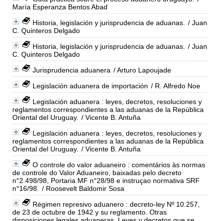
María Esperanza Bentos Abad
Historia, legislación y jurisprudencia de aduanas.
/ Juan
C. Quinteros Delgado
Historia, legislación y jurisprudencia de aduanas.
/ Juan
C. Quinteros Delgado
Jurisprudencia aduanera
/ Arturo Lapoujade
Legislación aduanera de importación
/ R. Alfredo Noe
Legislación aduanera : leyes, decretos, resoluciones y
reglamentos correspondientes a las aduanas de la República
Oriental del Uruguay.
/ Vicente B. Antuña
Legislación aduanera : leyes, decretos, resoluciones y
reglamentos correspondientes a las aduanas de la República
Oriental del Uruguay.
/ Vicente B. Antuña
O controle do valor aduaneiro : comentários às normas
de controle do Valor Aduaneiro, baixadas pelo decreto
n°2.498/98, Portaria MF n°28/98 e instruçao normativa SRF
n°16/98.
/ Roosevelt Baldomir Sosa
Régimen represivo aduanero : decreto-ley Nº 10.257,
de 23 de octubre de 1942 y su reglamento. Otras
disposiciones legales aduaneras. Leyes y decretos que se