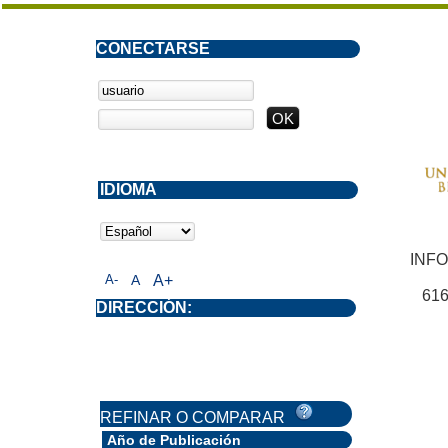
CONECTARSE
IDIOMA
INF
A-
A
A+
616
DIRECCIÓN:
REFINAR O COMPARAR
Año de Publicación