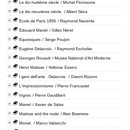
Le dix-huitième siècle
/ Michel Florissone
Le dix-neuvième siècle.
/ Albert Skira
Ecole de Paris 1956
/ Raymond Nacenta
Edouard Manet
/ Gilles Néret
Equivoques
/ Serge Poujon
Eugène Delacroix.
/ Raymond Escholier
Georges Rouault
/ Musee National d'Art Moderne
Henri Matisse
/ Volkmar Essers
I geni dell'arte : Delacroix.
/ Gianni Rizzoni
L'impressionnisme
/ Pierre Francastel
Ingres
/ Pierre Gaudibert
Manet
/ Xavier de Salas
Matisse and the nude
/ Alan Bowness
Monet.
/ Marco Valsecchi