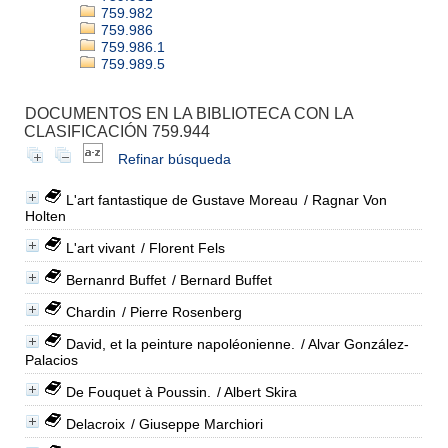
759.982
759.986
759.986.1
759.989.5
DOCUMENTOS EN LA BIBLIOTECA CON LA
CLASIFICACIÓN 759.944
Refinar búsqueda
L'art fantastique de Gustave Moreau
/ Ragnar Von
Holten
L'art vivant
/ Florent Fels
Bernanrd Buffet
/ Bernard Buffet
Chardin
/ Pierre Rosenberg
David, et la peinture napoléonienne.
/ Alvar González-
Palacios
De Fouquet à Poussin.
/ Albert Skira
Delacroix
/ Giuseppe Marchiori