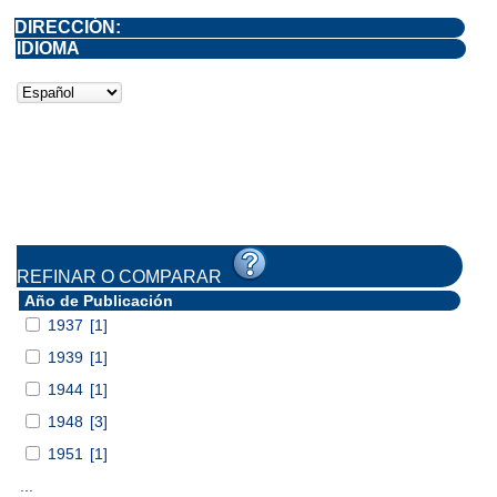
DIRECCIÓN:
IDIOMA
REFINAR O COMPARAR
Año de Publicación
1937
[1]
1939
[1]
1944
[1]
1948
[3]
1951
[1]
...