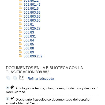
808.801.2
808.801.45
808.801.5
808.803.53
808.803.55
808.803.58
808.81
808.825.27
808.83
808.831
808.84
808.85
808.88
808.89
808.899.282
DOCUMENTOS EN LA BIBLIOTECA CON LA
CLASIFICACIÓN 808.882
Refinar búsqueda
Antología de textos, citas, frases, modismos y decires
/
Noel Claraso
Diccionario fraseológico documentado del español
actual
/ Manuel Seco