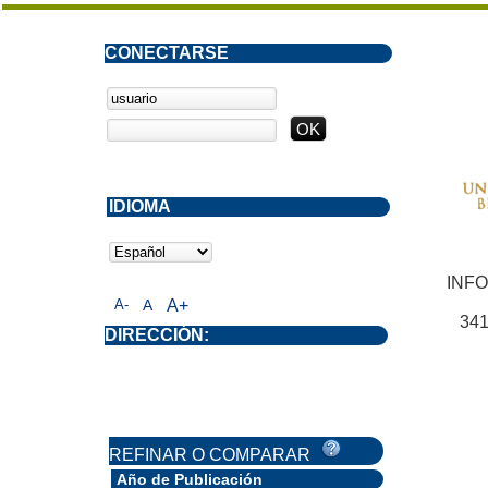
CONECTARSE
IDIOMA
INF
A-
A
A+
341
DIRECCIÓN:
REFINAR O COMPARAR
Año de Publicación