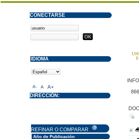
CONECTARSE
IDIOMA
INF
A-
A
A+
86
DIRECCIÓN:
DOC
REFINAR O COMPARAR
Año de Publicación