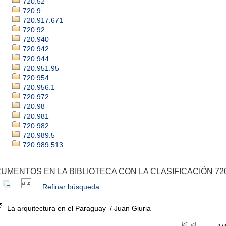
720.52
720.9
720.917.671
720.92
720.940
720.942
720.944
720.951.95
720.954
720.956.1
720.972
720.98
720.981
720.982
720.989.5
720.989.513
UMENTOS EN LA BIBLIOTECA CON LA CLASIFICACIÓN 720
Refinar búsqueda
La arquitectura en el Paraguay
/ Juan Giuria