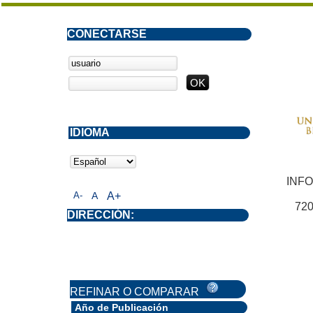
CONECTARSE
IDIOMA
INF
A-
A
A+
720
DIRECCIÓN:
REFINAR O COMPARAR
Año de Publicación