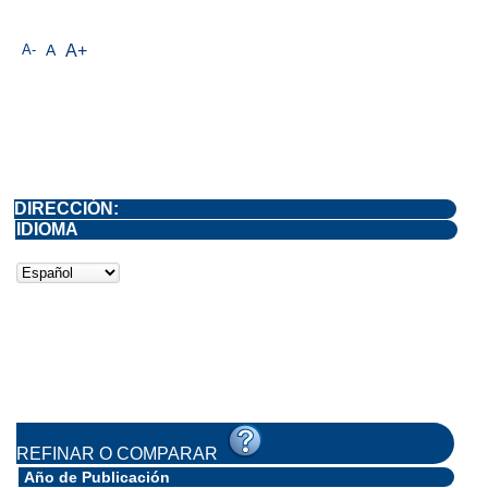
A-
A
A+
DIRECCIÓN:
IDIOMA
REFINAR O COMPARAR
Año de Publicación