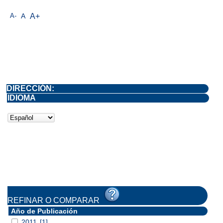
A-
A
A+
DIRECCIÓN:
IDIOMA
REFINAR O COMPARAR
Año de Publicación
2011
[1]