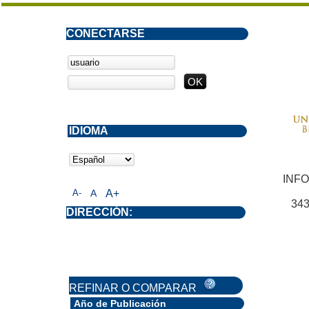
CONECTARSE
IDIOMA
INF
A-
A
A+
343
DIRECCIÓN:
REFINAR O COMPARAR
Año de Publicación