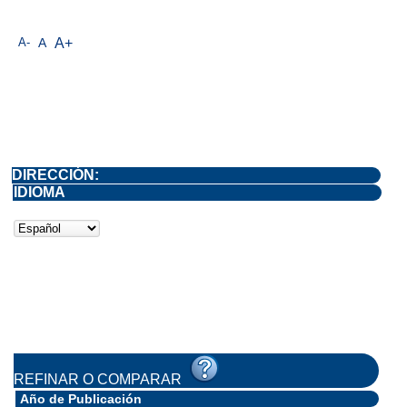
A-
A
A+
DIRECCIÓN:
IDIOMA
REFINAR O COMPARAR
Año de Publicación