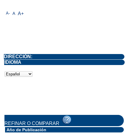
A-
A
A+
DIRECCIÓN:
IDIOMA
REFINAR O COMPARAR
Año de Publicación